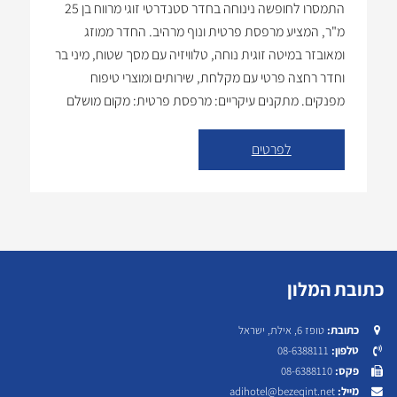
התמסרו לחופשה נינוחה בחדר סטנדרטי זוגי מרווח בן 25
מ"ר, המציע מרפסת פרטית ונוף מרהיב. החדר ממוזג
ומאובזר במיטה זוגית נוחה, טלוויזיה עם מסך שטוח, מיני בר
וחדר רחצה פרטי עם מקלחת, שירותים ומוצרי טיפוח
מפנקים. מתקנים עיקריים: מרפסת פרטית: מקום מושלם
להירגע וליהנות מהנוף. מיזוג אוויר. מיטה זוגית נוחה: לשינה
עמוקה ומנוחה מרבית. טלוויזיה […]
לפרטים
כתובת המלון
טופז 6, אילת, ישראל
כתובת:
08-6388111
טלפון:
08-6388110
פקס:
adihotel@bezeqint.net
מייל: