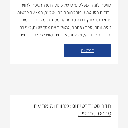
סוויטת ג'וניור: מפלט פרטי של פינוק ורוגע התמסרו לחוויה
ייחודית בסוויטת ג'וניור מרווחת בת 30 מ"ר, המציעה פרטיות
מוחלטת ופינוקים רבים. הסוויטה ממוזגת ומאובזרת במיטה
זוגית נוחה, ספה נפתחת, טלוויזיה עם מסך שטוח, מיני בר
וחדר רחצה פרטי, מקלחת, שירותים ומוצרי טיפוח איכותיים.
מתקנים עיקריים: מרחב פרטי: סוויטה עצמאית המעניקה
תחושה של רוגע ושלווה. מיזוג […]
לפרטים
חדר סטנדרטי זוגי: מרווח ומואר עם
מרפסת פרטית