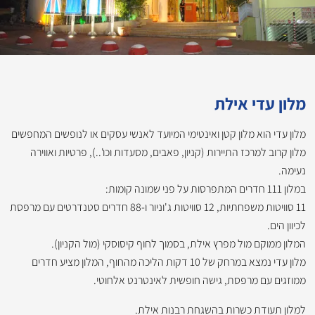
מלון עדי אילת
מלון עדי הוא מלון קטן ואינטימי המיועד לאנשי עסקים או לנופשים המחפשים
מלון קרוב למרכז התיירות (קניון, פאבים, מסעדות וכו'..), פרטיות ואווירה
נעימה.
במלון 111 חדרים המתפרסות על פני שמונה קומות:
11 סוויטות משפחתיות, 12 סוויטות ג'וניור ו-88 חדרים סטנדרטים עם מרפסת
לכיוון הים.
המלון ממוקם מול מפרץ אילת, בסמוך לחוף קיסוסקי (מול הקניון).
מלון עדי נמצא במרחק של 10 דקות הליכה מהחוף, המלון מציע חדרים
ממוזגים עם מרפסת, גישה חופשית לאינטרנט אלחוטי.
למלון תעודת כשרות בהשגחת רבנות אילת.