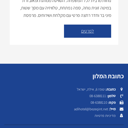
נוחות מרבית לכל המשפחה. הסוויטה ממוזגת ומאובזרת
במיטה זוגית נוחה, ספה נפתחת, טלוויזיה עם מסך שטוח,
מיני בר וחדר רחצה פרטי עם מקלחת ושירותים. מרפסת
פרטית משלימה את החוויה ומאפשרת לכם ליהנות מהנוף
ומהאוויר הצח. מתקנים עיקריים: מרחב מרווח: סוויטה […]
לפרטים
כתובת המלון
טופז 6, אילת, ישראל
כתובת:
08-6388111
טלפון:
08-6388110
פקס:
adihotel@bezeqint.net
מייל:
מדיניות פרטיות