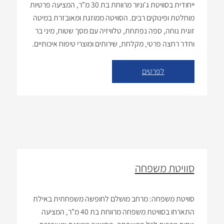
ייחודית בסוויטת ג'וניור מרווחת בת 30 מ"ר, המציעה פרטיות
מוחלטת ופינוקים רבים. הסוויטה ממוזגת ומאובזרת במיטה
זוגית נוחה, ספה נפתחת, טלוויזיה עם מסך שטוח, מיני בר
וחדר רחצה פרטי, מקלחת, שירותים ומוצרי טיפוח איכותיים.
מתקנים עיקריים: מרחב פרטי: סוויטה עצמאית המעניקה
תחושה של רוגע ושלווה. מיזוג […]
לפרטים
סוויטת משפחה
סוויטת משפחה: מרחב מושלם לחופשה משפחתית באילת
התארחו בסוויטת משפחה מרווחת בת 40 מ"ר, המציעה